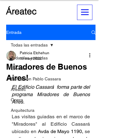
Áreatec
Entrada
Todas las entradas
Patricia Etchehun
Todas las entradas
19 may 2022
Miradores de Buenos
Eventos
Aires!
Fundacion Pablo Cassara
El Edificio Cassará  forma parte del 
Areatec
programa Miradores de Buenos 
Opera
Aires. 
Arquitectura
Las visitas guiadas en el marco de 
"Miradores" al Edificio Cassará 
ubicado en 
Avda de Mayo 1190, 
se 