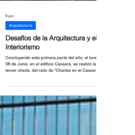
9 jun
Arquitectura
Desafíos de la Arquitectura y el
Interiorismo
Concluyendo esta primera parte del año, el lunes
08 de Junio, en el edificio Cassará, se realizó la
tercer charla, del ciclo de "Charlas en el Cassará”,
bajo la consigna DISEÑAR Y CONSTRUIR PARA
UN FUTURO SOSTENIBLE, pretendiendo
Vincular el Diseño con la Tecnología amigable con
el medio ambiente, organizadas por ALICIA
BAENA.com