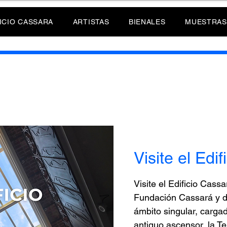
ICIO CASSARA
ARTISTAS
BIENALES
MUESTRAS
Visite el Edi
Visite el Edificio Cassa
Fundación Cassará y d
ámbito singular, carga
antiguo ascensor, la Te