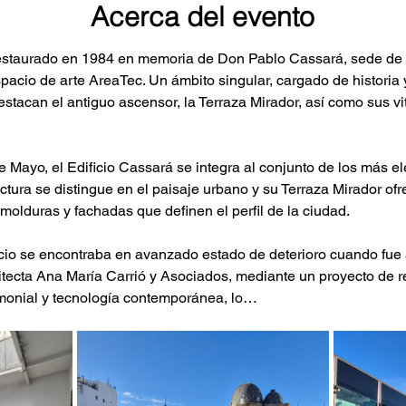
Acerca del evento
restaurado en 1984 en memoria de Don Pablo Cassará, sede de un
acio de arte AreaTec. Un ámbito singular, cargado de historia 
stacan el antiguo ascensor, la Terraza Mirador, así como sus vit
Mayo, el Edificio Cassará se integra al conjunto de los más ele
ctura se distingue en el paisaje urbano y su Terraza Mirador of
 molduras y fachadas que definen el perfil de la ciudad.
icio se encontraba en avanzado estado de deterioro cuando fue 
itecta Ana María Carrió y Asociados, mediante un proyecto de re
monial y tecnología contemporánea, lo…