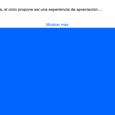
 el ciclo propone así una experiencia de apreciación…
Mostrar más