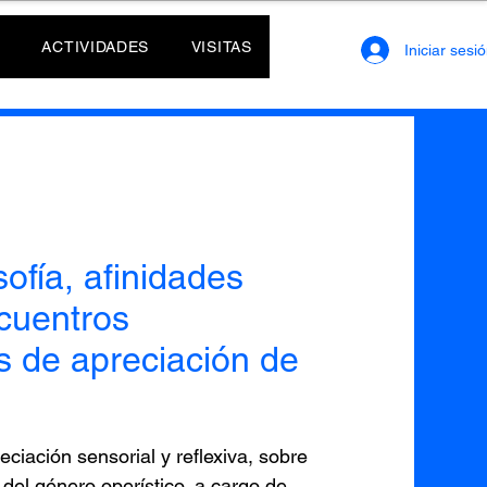
ACTIVIDADES
VISITAS
Iniciar sesi
ofía, afinidades
ncuentros
s de apreciación de
eciación sensorial y reflexiva, sobre
del género operístico, a cargo de