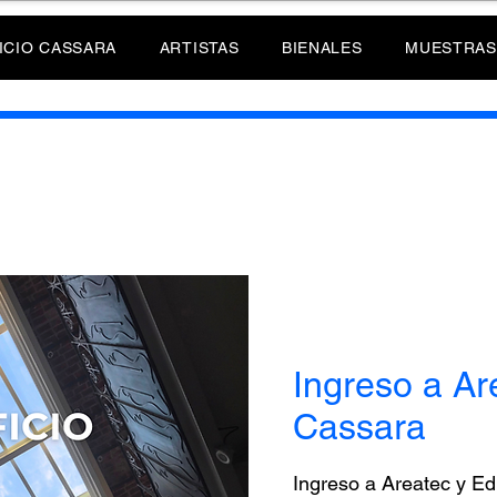
ICIO CASSARA
ARTISTAS
BIENALES
MUESTRAS
Ingreso a Are
Cassara
Ingreso a Areatec y Ed