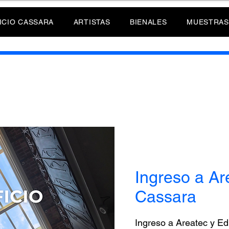
ICIO CASSARA
ARTISTAS
BIENALES
MUESTRAS
Ingreso a Are
Cassara
Ingreso a Areatec y Ed