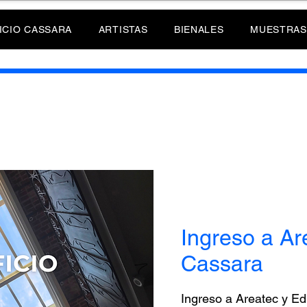
ICIO CASSARA
ARTISTAS
BIENALES
MUESTRAS
Ingreso a Are
Cassara
Ingreso a Areatec y Ed