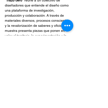
“Trazo cero”
 reúne a un colectivo de 
diseñadores que entiende el diseño como 
una plataforma de investigación, 
producción y colaboración. A través de 
materiales diversos, procesos conscientes 
y la revalorización de saberes y oficios, la 
muestra presenta piezas que ponen en 
valor el territorio, la experimentación y la 
transformación de los recursos en…
Mostrar más