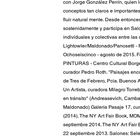
con Jorge González Perrín, quien l
conceptos tan claros e important
fluir natural mente. Desde entonc
sostenidamente y participa en Sal
individuales y colectivas entre las
Lightowler/Maldonado/Panosetti -
Ochoseiscinco - agosto de 2015. 
PINTURAS - Centro Cultural Borge
curador Pedro Roth. "Paisajes enc
de Tres de Febrero, Pcia. Buenos 
Un Artista, curadora Milagro Torre
en tránsito" (Andreasevich, Camba
Maldonado) Galería Pasaje 17, cu
(2014). The NY Art Fair Book, MO
septiembre 2014. The NY Art Fai
22 septiembre 2013. Salones: Sel