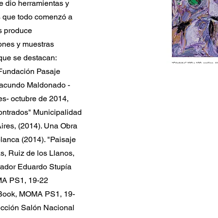
e dio herramientas y
es que todo comenzó a
es produce
ones y muestras
 que se destacan:
 Fundación Pasaje
Facundo Maldonado -
s- octubre de 2014,
ontrados" Municipalidad
Aires, (2014). Una Obra
blanca (2014). "Paisaje
s, Ruiz de los Llanos,
rador Eduardo Stupía
MA PS1, 19-22
r Book, MOMA PS1, 19-
ección Salón Nacional