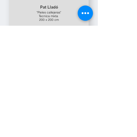
Pat Lladó
"Pieles callejeras"
Tecnica mixta
200 x 200 cm
Alejandra Filgueira